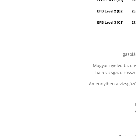
EFB Level 1 (
EFB Level 2 (
EFB Level 3 (
Igazolá
Magyar nyelvű bizonyí
– ha a vizsgázó rossz
Amennyiben a vizsgázó 