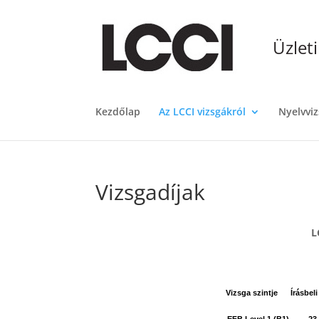
Üzlet
Kezdőlap
Az LCCI vizsgákról
Nyelvviz
Vizsgadíjak
L
Vizsga szintje
Írásbel