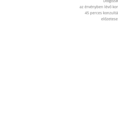
Dolgozat
az érvényben lévő ko
45 perces konzultá
előzetese