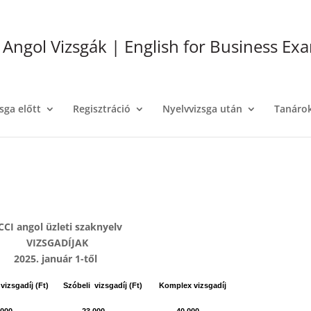
i Angol Vizsgák | English for Business Ex
sga előtt
Regisztráció
Nyelvvizsga után
Tanáro
CCI angol üzleti szaknyelv
VIZSGADÍJAK
2025. január 1-től
i vizsgadíj (Ft)
Szóbeli vizsgadíj (Ft)
Komplex vizsgadíj