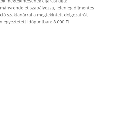
ok megtekintésének eljárási díja:
rmányrendelet szabályozza, jelenleg díjmentes
ció szaktanárral a megtekintett dolgozatról,
n egyeztetett időpontban: 8.000 Ft