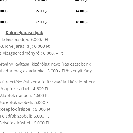
B1) 23.000,- 23.000,- 40.000,-
B2) 25.000,- 25.000,- 44.000,-
C1) 27.000,- 27.000,- 48.000,-
Különeljárási díjak
Halasztás díja: 9.000,- Ft
Különeljárási díj: 6.000 Ft
s vizsgaeredményről: 6.000, – Ft
tvány javítása (kizárólag névelírás esetében):
ul adta meg az adatokat 5.000,- Ft/bizonyítvány
újraértékelést kér a felülvizsgálati kérelemben:
Alapfok szóbeli: 4.600 Ft
Alapfok írásbeli: 4.600 Ft
Középfok szóbeli: 5.000 Ft
Középfok írásbeli: 5.000 Ft
Felsőfok szóbeli: 6.000 Ft
Felsőfok írásbeli: 6.000 Ft