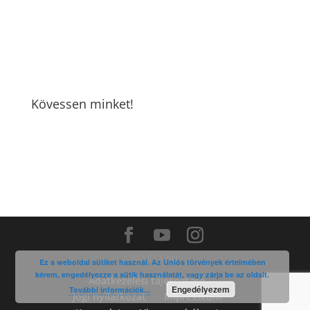
Kövessen minket!
© LCCI.hu
Ez a weboldal sütiket használ. Az Uniós törvények értelmében
kérem, engedélyezze a sütik használatát, vagy zárja be az oldalt.
Adatkezelési tájékoztató
Engedélyezem
További információk...
Jogi nyilatkozat
Impresszum