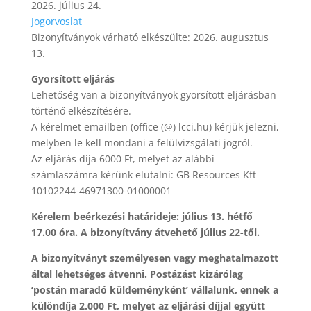
2026. július 24.
Jogorvoslat
Bizonyítványok várható elkészülte: 2026. augusztus
13.
Gyorsított eljárás
Lehetőség van a bizonyítványok gyorsított eljárásban
történő elkészítésére.
A kérelmet emailben (office (@) lcci.hu) kérjük jelezni,
melyben le kell mondani a felülvizsgálati jogról.
Az eljárás díja 6000 Ft, melyet az alábbi
számlaszámra kérünk elutalni: GB Resources Kft
10102244-46971300-01000001
Kérelem beérkezési határideje: július 13. hétfő
17.00 óra. A bizonyítvány átvehető július 22-től.
A bizonyítványt személyesen vagy meghatalmazott
által lehetséges átvenni. Postázást kizárólag
‘postán maradó küldeményként’ vállalunk, ennek a
különdíja 2.000 Ft, melyet az eljárási díjjal együtt