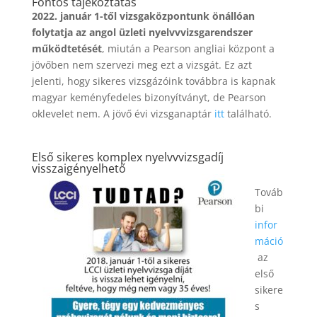
Fontos tájékoztatás
2022. január 1-től vizsgaközpontunk önállóan
folytatja az angol üzleti nyelvvvizsgarendszer
működtetését
, miután a Pearson angliai központ a
jövőben nem szervezi meg ezt a vizsgát. Ez azt
jelenti, hogy sikeres vizsgázóink továbbra is kapnak
magyar keményfedeles bizonyítványt, de Pearson
oklevelet nem. A jövő évi vizsganaptár
itt
található.
Első sikeres komplex nyelvvvizsgadíj
visszaigényelhető
Továb
bi
infor
máció
az
első
sikere
s