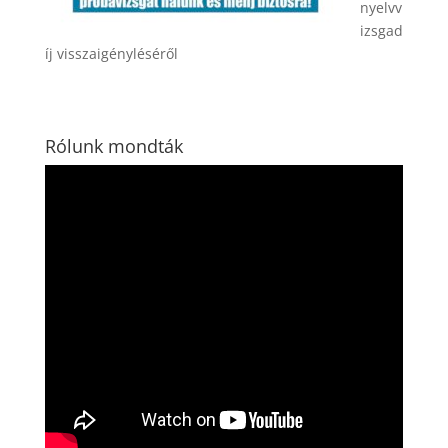
nyelvv
izsgad
íj visszaigényléséről
Rólunk mondták